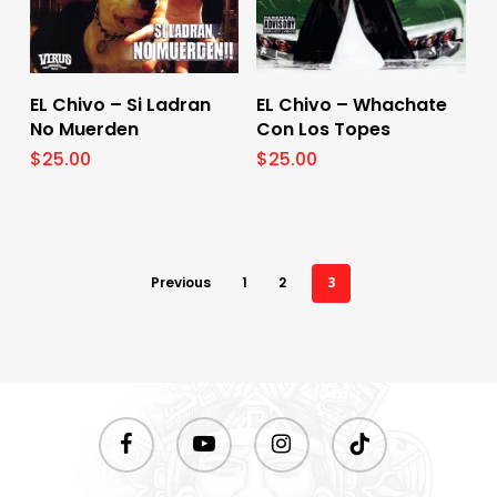
Add To Cart
Add To Cart
EL Chivo – Si Ladran
EL Chivo – Whachate
No Muerden
Con Los Topes
$
25.00
$
25.00
Previous
1
2
3
facebook
youtube
instagram
tiktok