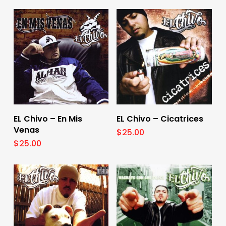
Add To Cart
Add To Cart
EL Chivo – En Mis
EL Chivo – Cicatrices
Venas
$
25.00
$
25.00