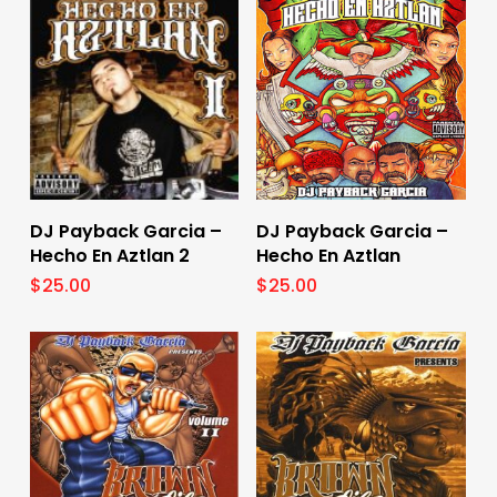
Add To Cart
Add To Cart
DJ Payback Garcia –
DJ Payback Garcia –
Hecho En Aztlan 2
Hecho En Aztlan
$
25.00
$
25.00