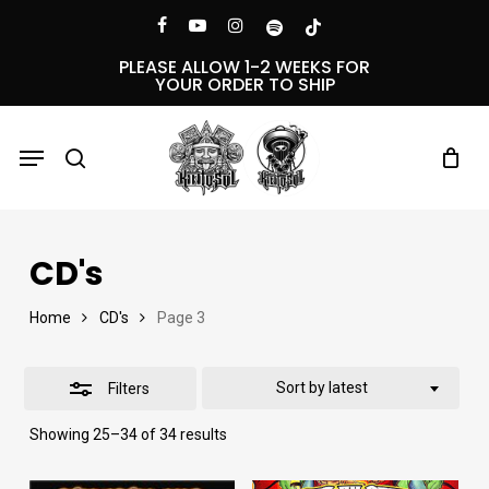
Skip
Menu
facebook
youtube
instagram
spotify
tiktok
Close
to
PLEASE ALLOW 1-2 WEEKS FOR
YOUR ORDER TO SHIP
Filters
main
content
Menu
search
CD's
Home
CD's
Page 3
Sort by latest
Filters
Sorted
Showing 25–34 of 34 results
by
latest